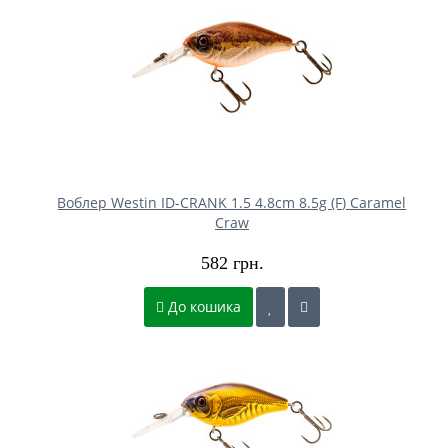
Воблер Westin ID-CRANK 1.5 4.8cm 8.5g (F) Caramel
Craw
582 грн.
До кошика