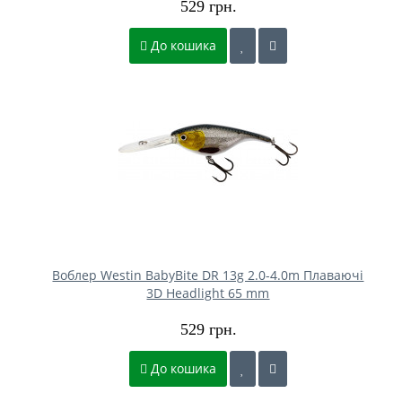
529 грн.
До кошика
Воблер Westin BabyBite DR 13g 2.0-4.0m Плаваючі
3D Headlight 65 mm
529 грн.
До кошика