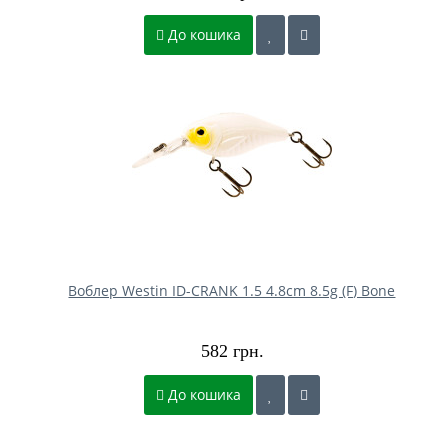
До кошика
Воблер Westin ID-CRANK 1.5 4.8cm 8.5g (F) Bone
582 грн.
До кошика