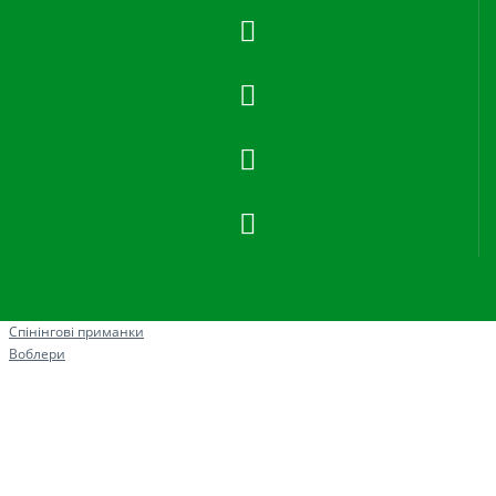
Рибна ловля
Спінінгові приманки
Воблери