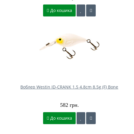
До кошика
Воблер Westin ID-CRANK 1.5 4.8cm 8.5g (F) Bone
582 грн.
До кошика