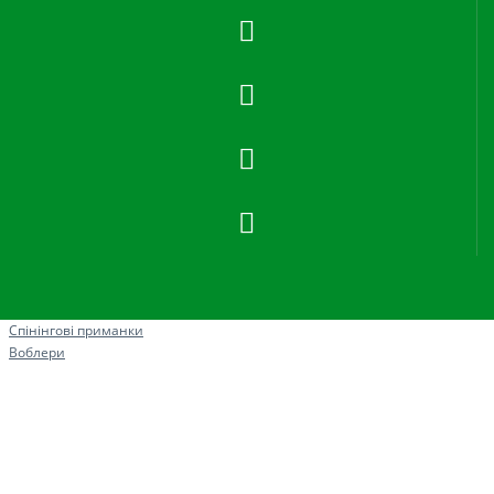
Рибна ловля
Спінінгові приманки
Воблери