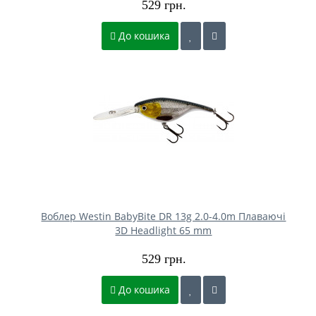
529 грн.
До кошика
Воблер Westin BabyBite DR 13g 2.0-4.0m Плаваючі
3D Headlight 65 mm
529 грн.
До кошика