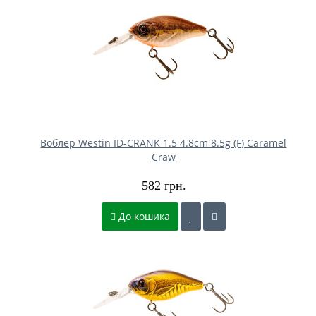
Воблер Westin ID-CRANK 1.5 4.8cm 8.5g (F) Caramel
Craw
582 грн.
До кошика