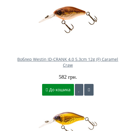
Воблер Westin ID-CRANK 4.0 5.3cm 12g (F) Caramel
Craw
582 грн.
До кошика