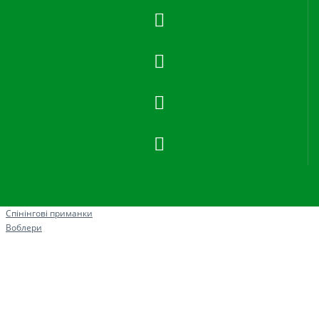
Рибна ловля
Спінінгові приманки
Воблери