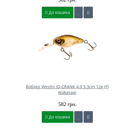
До кошика
Воблер Westin ID-CRANK 4.0 5.3cm 12g (F)
Wakasagi
582 грн.
До кошика