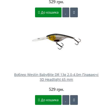
529 грн.
До кошика
Воблер Westin BabyBite DR 13g 2.0-4.0m Плаваючі
3D Headlight 65 mm
529 грн.
До кошика