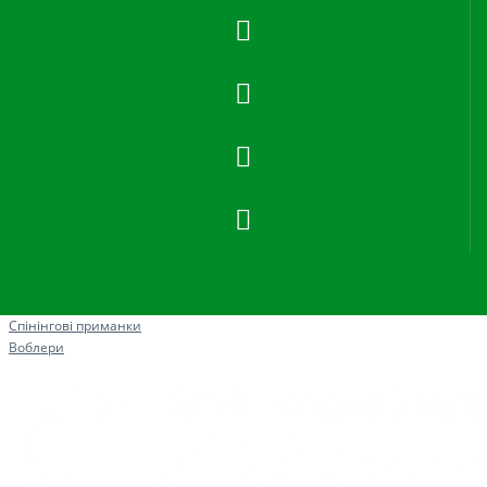
Рибна ловля
Спінінгові приманки
Воблери