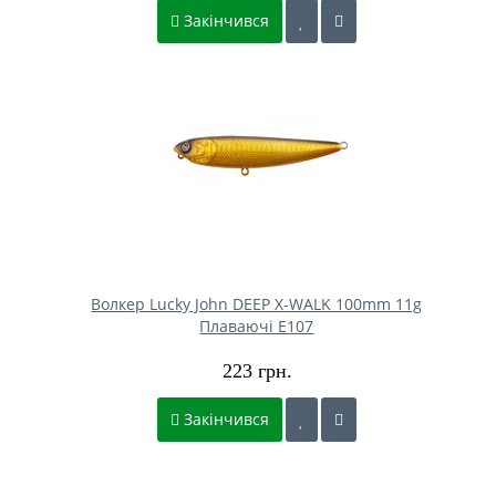
Закінчився
Волкер Lucky John DEEP X-WALK 100mm 11g
Плаваючі E107
223 грн.
Закінчився