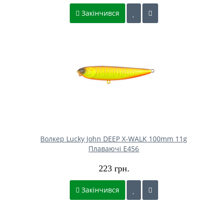
Закінчився
Волкер Lucky John DEEP X-WALK 100mm 11g
Плаваючі E456
223 грн.
Закінчився