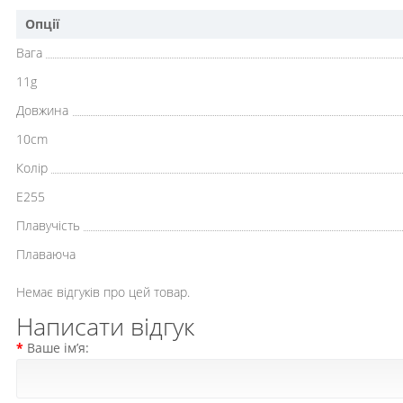
Опції
Вага
11g
Довжина
10cm
Колір
E255
Плавучість
Плаваюча
Немає відгуків про цей товар.
Написати відгук
Ваше ім’я: