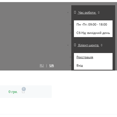
Час роботи
Пн -Пт: 09:00 - 18:00
Cб-Нд: вихідний день
Клієнт-центр
Реєстрація
RU
|
UA
Вхід
0
0 грн.