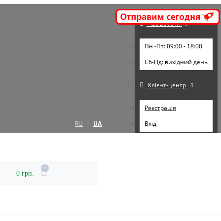
Час роботи
Пн -Пт: 09:00 - 18:00
Cб-Нд: вихідний день
Клієнт-центр
Реєстрація
RU
|
UA
Вхід
0
0 грн.