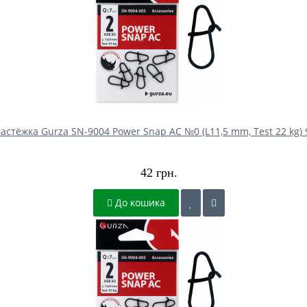
астёжка Gurza SN-9004 Power Snap AC №0 (L11,5 mm, Test 22 kg)
42 грн.
До кошика