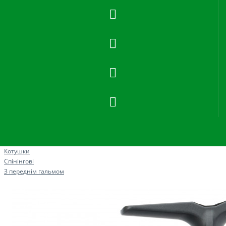
Рибна ловля
Котушки
Спінінгові
З переднім гальмом