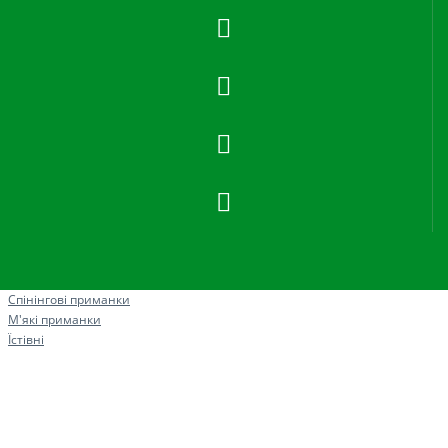
Рибна ловля
Спінінгові приманки
М'які приманки
Їстівні