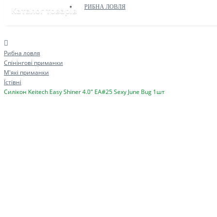
РИБНА ЛОВЛЯ
Каталог товарів
Рибна ловля
Спінінгові приманки
М'які приманки
Їстівні
Силікон Keitech Easy Shiner 4.0" EA#25 Sexy June Bug 1шт