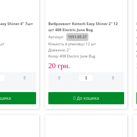
asy Shiner 4" 7шт
Виброхвост Keitech Easy Shiner 2'' 12
шт 408 Electric June Bug
Артикул:
1551.05.37
7шт
Кількість в упаковці: 12 шт
Довжина: 2''
Колір: 408 Electric June Bug
20 грн.
ошика
До кошика