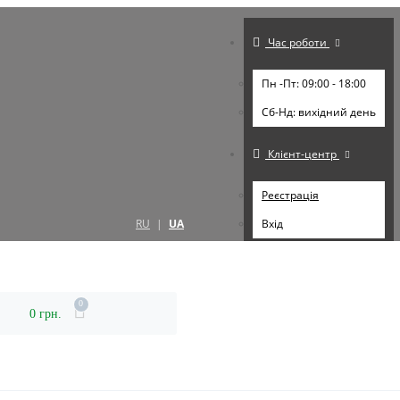
Час роботи
Пн -Пт: 09:00 - 18:00
Cб-Нд: вихідний день
Клієнт-центр
Реєстрація
RU
|
UA
Вхід
0
0 грн.