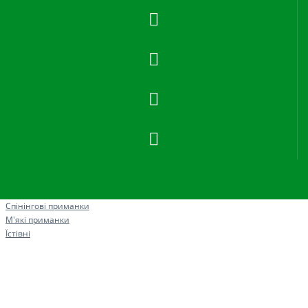
Рибна ловля
Спінінгові приманки
М'які приманки
Їстівні