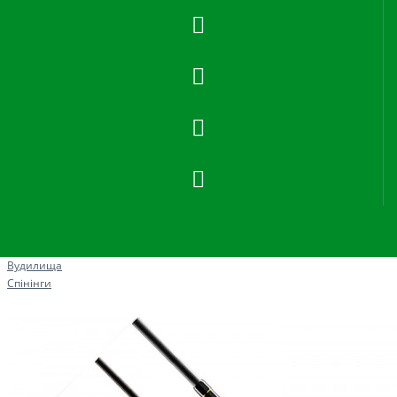
Рибна ловля
Вудилища
Спінінги