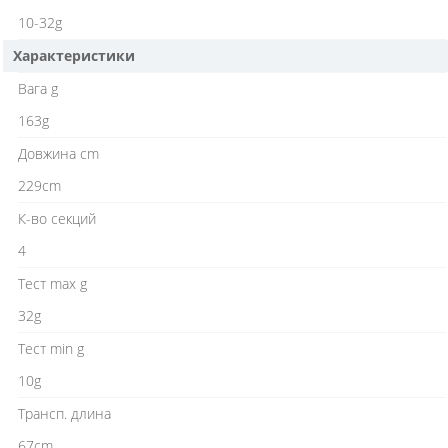
10-32g
Характеристики
Вага g
163g
Довжина cm
229cm
К-во секций
4
Тест max g
32g
Тест min g
10g
Трансп. длина
67cm