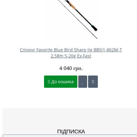
Спінінг Favorite Blue Bird Sharp Jig BBSJ1-862M-T
2.58m 5-20g Ex.Fast
4 040 грн.
До кошика
ПІДПИСКА