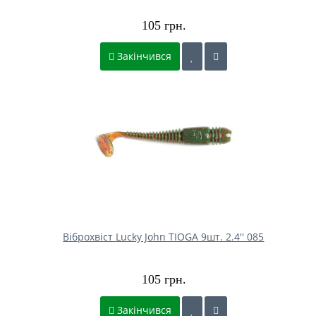
105 грн.
Закінчився
Віброхвіст Lucky John TIOGA 9шт. 2.4'' 085
105 грн.
Закінчився