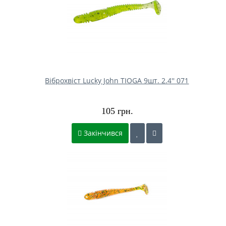
Віброхвіст Lucky John TIOGA 9шт. 2.4'' 071
105 грн.
Закінчився