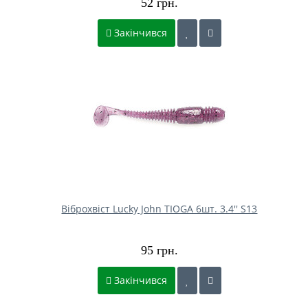
52 грн.
Закінчився
Віброхвіст Lucky John TIOGA 6шт. 3.4'' S13
95 грн.
Закінчився