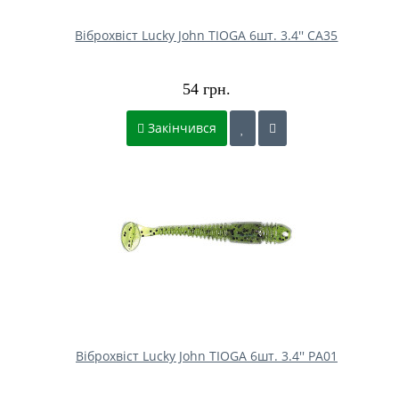
Віброхвіст Lucky John TIOGA 6шт. 3.4'' CA35
54 грн.
Закінчився
Віброхвіст Lucky John TIOGA 6шт. 3.4'' PA01