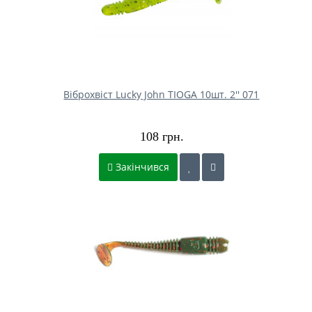
Віброхвіст Lucky John TIOGA 10шт. 2'' 071
108 грн.
Закінчився