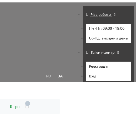
Час роботи
Пн -Пт: 09:00 - 18:00
Cб-Нд: вихідний день
Клієнт-центр
Реєстрація
RU
|
UA
Вхід
0
0 грн.