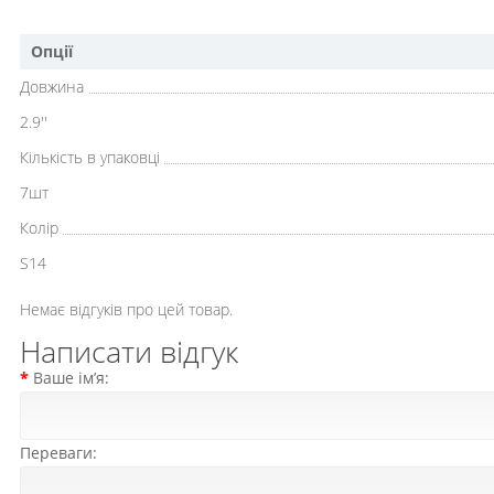
Опції
Довжина
2.9''
Кількість в упаковці
7шт
Колір
S14
Немає відгуків про цей товар.
Написати відгук
Ваше ім’я:
Переваги: