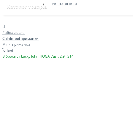
РИБНА ЛОВЛЯ
Каталог товарів
Рибна ловля
Спінінгові приманки
М'які приманки
Їстівні
Віброхвіст Lucky John TIOGA 7шт. 2.9'' S14