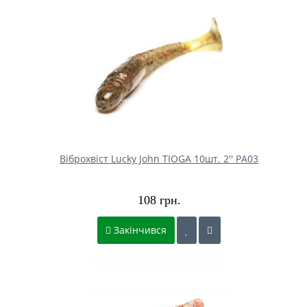
Віброхвіст Lucky John TIOGA 10шт. 2'' PA03
108 грн.
Закінчився