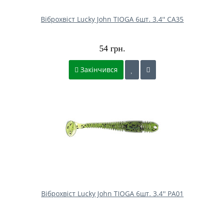
Віброхвіст Lucky John TIOGA 6шт. 3.4'' CA35
54 грн.
Закінчився
Віброхвіст Lucky John TIOGA 6шт. 3.4'' PA01