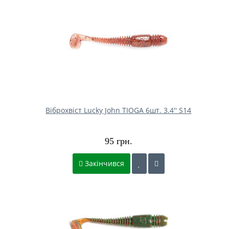
Віброхвіст Lucky John TIOGA 6шт. 3.4'' S14
95 грн.
Закінчився