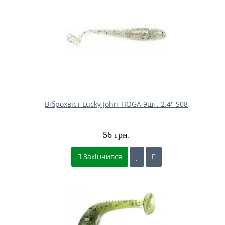
Віброхвіст Lucky John TIOGA 9шт. 2.4'' S08
56 грн.
Закінчився