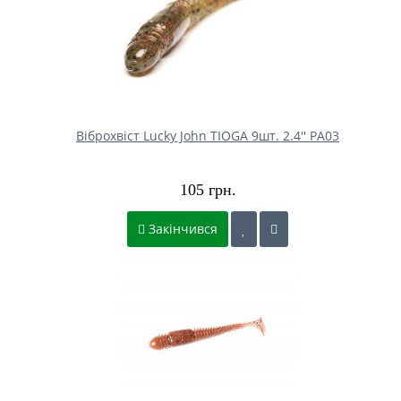
Віброхвіст Lucky John TIOGA 9шт. 2.4'' PA03
105 грн.
Закінчився