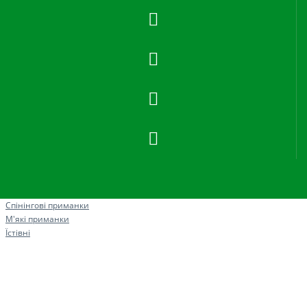
Рибна ловля
Спінінгові приманки
М'які приманки
Їстівні