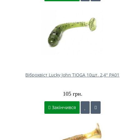
Віброхвіст Lucky John TIOGA 10шт. 2,4'' PA01
105 грн.
Закінчився