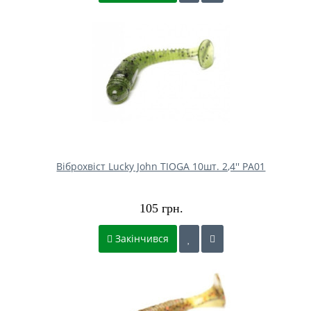
Віброхвіст Lucky John TIOGA 10шт. 2,4'' PA01
105 грн.
Закінчився