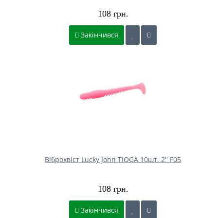
108 грн.
Закінчився
Віброхвіст Lucky John TIOGA 10шт. 2'' F05
108 грн.
Закінчився