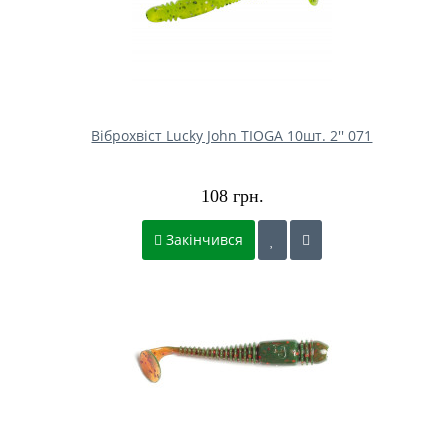
Віброхвіст Lucky John TIOGA 10шт. 2'' 071
108 грн.
Закінчився