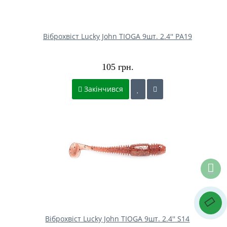
Віброхвіст Lucky John TIOGA 9шт. 2.4'' PA19
105 грн.
Закінчився
Віброхвіст Lucky John TIOGA 9шт. 2.4'' S14