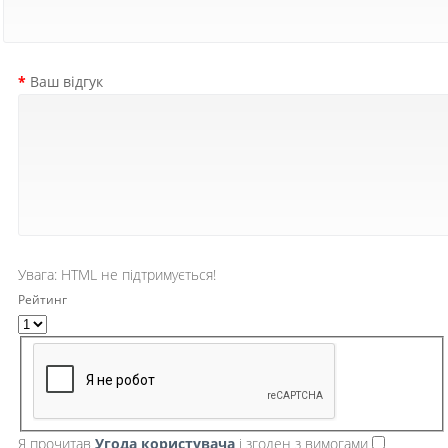
Ваш відгук
Увага:
HTML не підтримується!
Рейтинг
Я прочитав
Угода користувача
і згоден з вимогами