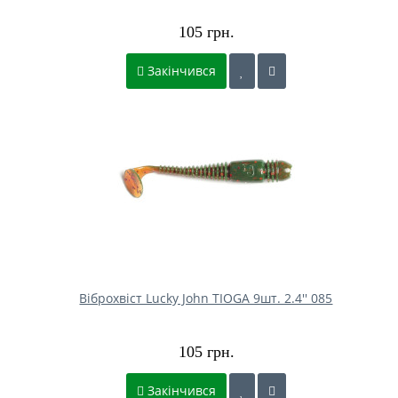
105 грн.
Закінчився
Віброхвіст Lucky John TIOGA 9шт. 2.4'' 085
105 грн.
Закінчився