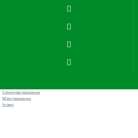
Рибна ловля
Спінінгові приманки
М'які приманки
Їстівні