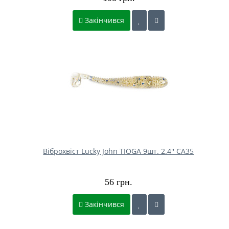
Закінчився
Віброхвіст Lucky John TIOGA 9шт. 2.4'' CA35
56 грн.
Закінчився