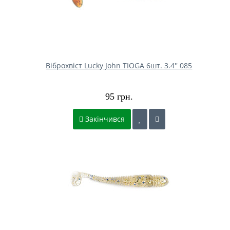
Віброхвіст Lucky John TIOGA 6шт. 3.4'' 085
95 грн.
Закінчився