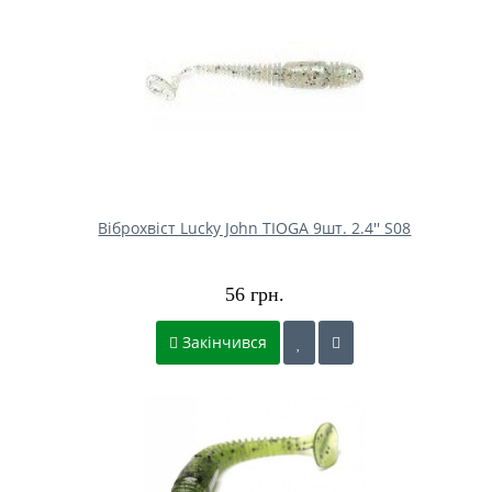
Віброхвіст Lucky John TIOGA 9шт. 2.4'' S08
56 грн.
Закінчився