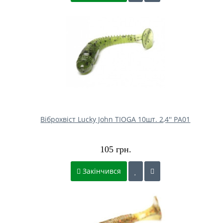
Віброхвіст Lucky John TIOGA 10шт. 2,4'' PA01
105 грн.
Закінчився