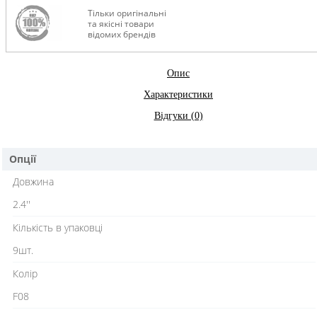
Тільки оригінальні
та якісні товари
відомих брендів
Опис
Характеристики
Відгуки (0)
Опції
Довжина
2.4''
Кількість в упаковці
9шт.
Колір
F08