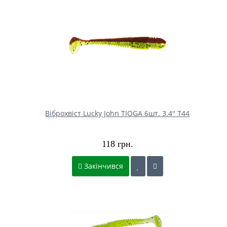
Віброхвіст Lucky John TIOGA 6шт. 3.4'' T44
118 грн.
Закінчився