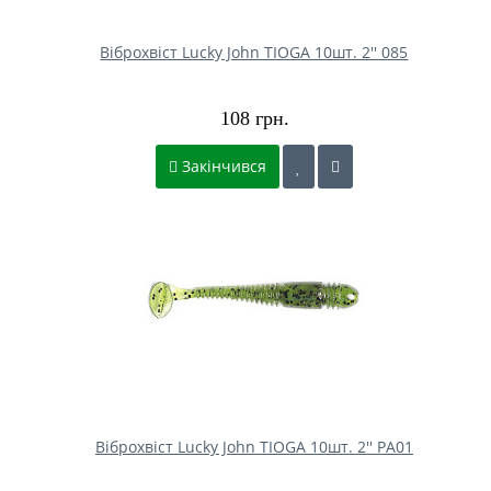
Віброхвіст Lucky John TIOGA 10шт. 2'' 085
108 грн.
Закінчився
Віброхвіст Lucky John TIOGA 10шт. 2'' PA01