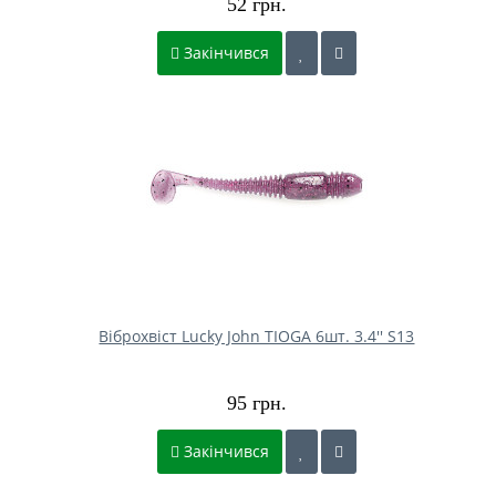
52 грн.
Закінчився
Віброхвіст Lucky John TIOGA 6шт. 3.4'' S13
95 грн.
Закінчився