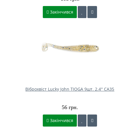
Закінчився
Віброхвіст Lucky John TIOGA 9шт. 2.4'' CA35
56 грн.
Закінчився