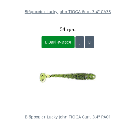
Віброхвіст Lucky John TIOGA 6шт. 3.4'' CA35
54 грн.
Закінчився
Віброхвіст Lucky John TIOGA 6шт. 3.4'' PA01