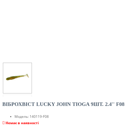
ВІБРОХВІСТ LUCKY JOHN TIOGA 9ШТ. 2.4'' F08
Модель:
140119-F08
Немає в наявності