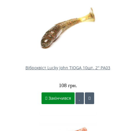
Віброхвіст Lucky John TIOGA 10шт. 2'' PA03
108 грн.
Закінчився