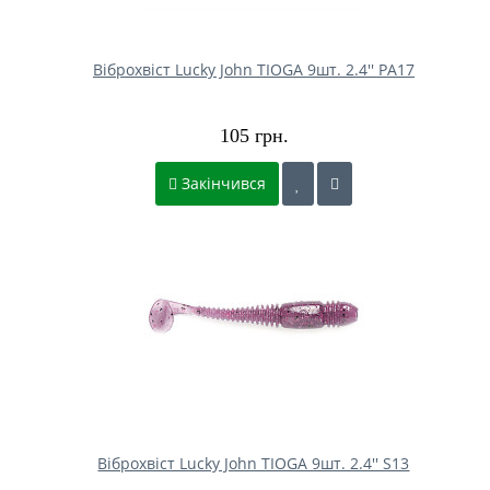
Віброхвіст Lucky John TIOGA 9шт. 2.4'' PA17
105 грн.
Закінчився
Віброхвіст Lucky John TIOGA 9шт. 2.4'' S13