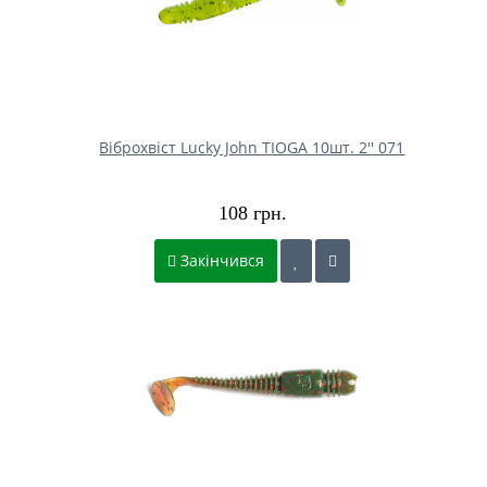
Віброхвіст Lucky John TIOGA 10шт. 2'' 071
108 грн.
Закінчився