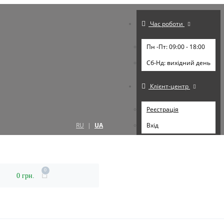
Час роботи
Пн -Пт: 09:00 - 18:00
Cб-Нд: вихідний день
Клієнт-центр
Реєстрація
RU
|
UA
Вхід
0
0 грн.