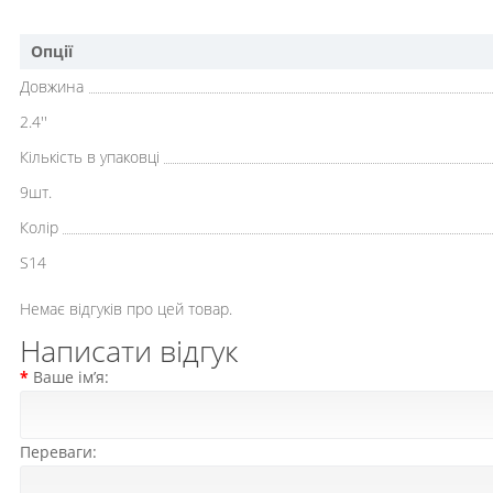
Опції
Довжина
2.4''
Кількість в упаковці
9шт.
Колір
S14
Немає відгуків про цей товар.
Написати відгук
Ваше ім’я:
Переваги: