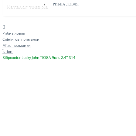
РИБНА ЛОВЛЯ
Каталог товарів
Рибна ловля
Спінінгові приманки
М'які приманки
Їстівні
Віброхвіст Lucky John TIOGA 9шт. 2.4'' S14